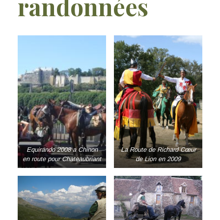
randonnées
Equirando 2008 a Chinon
La Route de Richard Cœur
en route pour Chateaubriant
de Lion en 2009