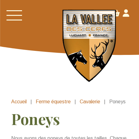
Accueil
|
Ferme équestre
|
Cavalerie
|
Poneys
Poneys
Nous avons des poneys de toutes les tailles. Chaque