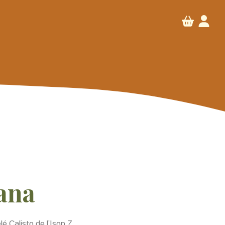
ana
lé Calisto de l’Isop Z