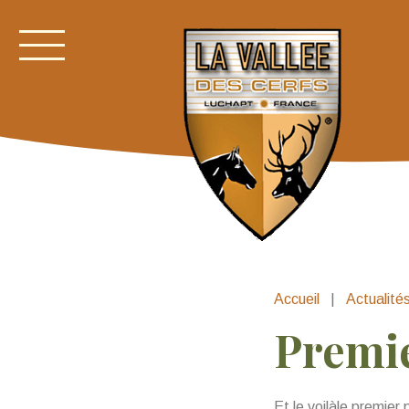
Accueil
|
Actualité
Premie
Et le voilàle premier