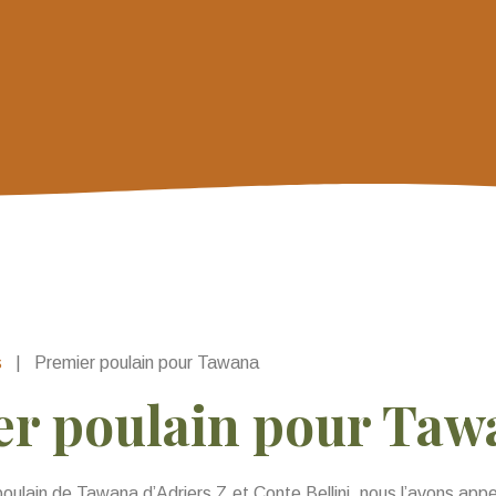
s
|
Premier poulain pour Tawana
r poulain pour Taw
 poulain de Tawana d’Adriers Z et Conte Bellini, nous l’avons appe