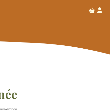
nnée
9 novembre.