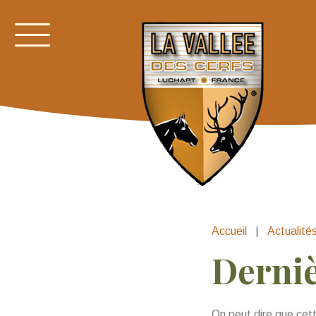
Accueil
|
Actualité
Derniè
On peut dire que cet