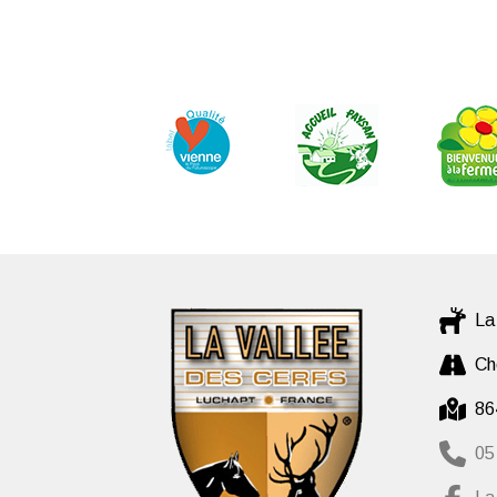
La
Ch
86
05