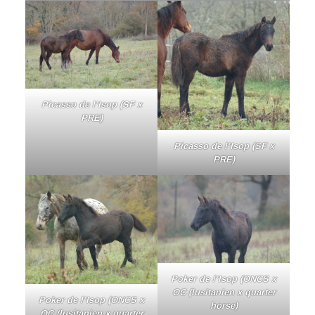
Picasso de l’Isop (SF x
PRE)
Picasso de l’Isop (SF x
PRE)
Poker de l’Isop (ONCS x
OC (lusitanien x quarter
Poker de l’Isop (ONCS x
horse)
OC (lusitanien x quarter