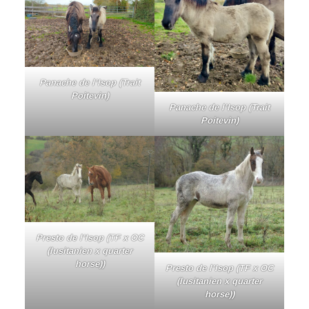
Panache de l’Isop (Trait
Poitevin)
Panache de l’Isop (Trait
Poitevin)
Presto de l’Isop (TF x OC
(lusitanien x quarter
horse))
Presto de l’Isop (TF x OC
(lusitanien x quarter
horse))